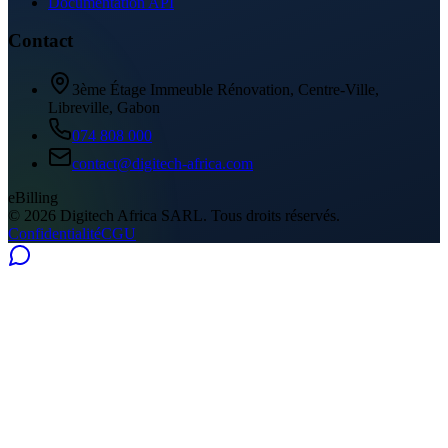
Documentation API
Contact
3ème Étage Immeuble Rénovation, Centre-Ville,
Libreville, Gabon
074 808 000
contact@digitech-africa.com
eBilling
© 2026 Digitech Africa SARL. Tous droits réservés.
Confidentialité
CGU