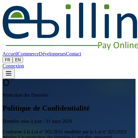
Accueil
Commerce
Développeurs
Contact
FR
EN
Connexion
Protection des Données
Politique de Confidentialité
Dernière mise à jour : 31 mars 2026
Conforme à la Loi n° 001/2011 modifiée par la Loi n° 025/2023
relative à la protection des données à caractère personnel